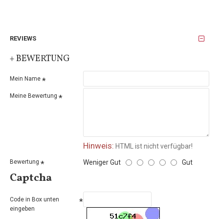
ohne auf einen frischen Look mit einer besonderen Note zu
verzichten.
REVIEWS
ABMESSUNGEN
Höhe: 25 cm (ohne Henkel)
+ BEWERTUNG
Bodenlänge: 23 cm
Obere Länge: 33 cm
Mein Name
Meine Bewertung
Hinweis:
HTML ist nicht verfügbar!
Weniger Gut
Gut
Bewertung
Captcha
Code in Box unten
eingeben