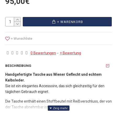
95,00€
+ WARENKORB
+ Wunschliste
0 Bewertungen
-
+ Bewertung
BESCHREIBUNG
Handgefertigte Tasche aus Wiener Geflecht und echtem
Kalbsleder.
Sie ist ein elegantes Accessoire, das sich gleichzeitig für den
täglichen Gebrauch eignet.
Die Tasche enthält einen Stoffbeutel mit Reißverschluss, der von
der Tasche abnehmbar ist.
Ihre Maße sind ideal, um alle wichtigen Dinge zu transportieren,