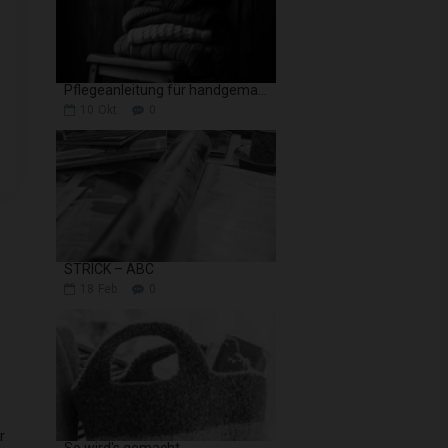
Pflegeanleitung für handgemachte Strickwaren
10
Okt.
0
STRICK – ABC
18
Feb.
0
r
So wird's gemacht