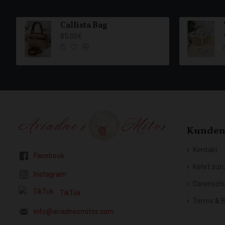
Callista Bag
85,00€
Kunden
Kontakt
Facebook
Kehrt zur
Instagram
Datensch
TikTok
Terms & 
info@ariadnesmitos.com