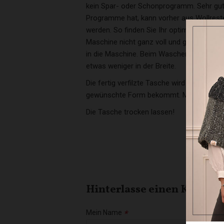
kein Spar- oder Schonprogramm. Sehr gut
Programme hat, kann vorher aus Wollreste
werden. So finden Sie Ihr optimales Was
Maschine nicht ganz voll und geben Sie zu
in die Maschine. Beim Waschen schrumpft 
etwas weniger in der Breite.
Die fertig verfilzte Tasche wird im feucht
gewünschte Form bekommt. Mit kräftigem
Die Tasche trocken lassen!
Hinterlasse einen Komme
Mein Name