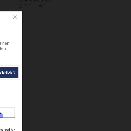
03
Feb.
0
ie
mit
einen
sten
SENDEN
en und bin